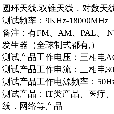
圆环天线,双锥天线，对数天
测试频率：9KHz-18000MHz
备注：有FM、AM、PAL、 N
发生器（全球制式都有,）
测试产品工作电压：三相电AC 38
测试产品工作电流：三相电30A
测试产品工作电源频率：50Hz/
测试产品：IT类产品、医疗、音
线，网络等产品