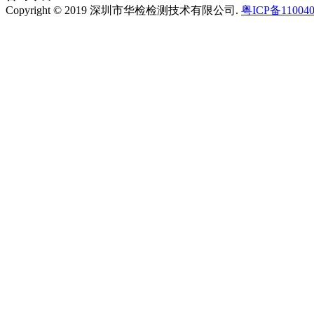
Copyright © 2019 深圳市华检检测技术有限公司.
粤ICP备11004