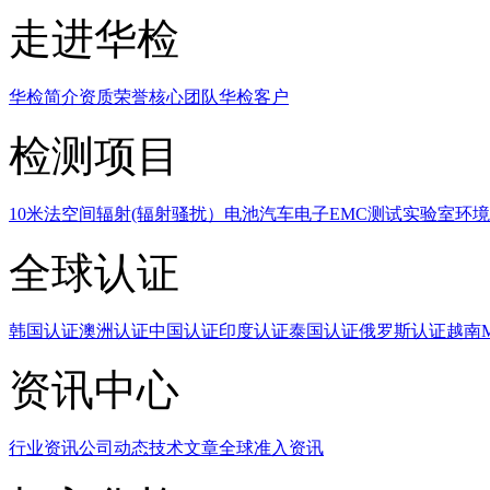
走进华检
华检简介
资质荣誉
核心团队
华检客户
检测项目
10米法空间辐射(辐射骚扰）
电池
汽车电子EMC测试实验室
环境
全球认证
韩国认证
澳洲认证
中国认证
印度认证
泰国认证
俄罗斯认证
越南
资讯中心
行业资讯
公司动态
技术文章
全球准入资讯