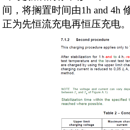
间，将搁置时间由1h and 4h
正为先恒流充电再恒压充电