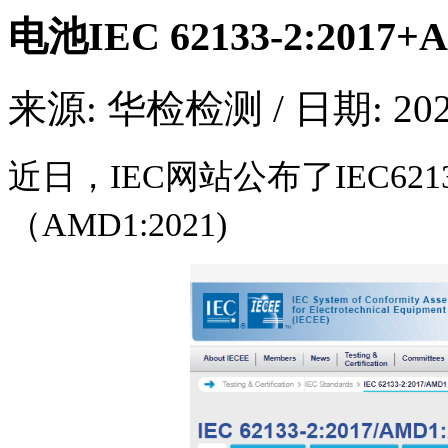
电池IEC 62133-2:201
来源: 华检检测 / 日期: 2021
近日，IEC网站公布了IEC621
（AMD1:2021)