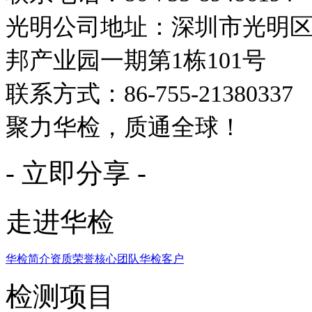
光明公司地址：深圳市光明区
邦产业园一期第1栋101号
联系方式：86-755-21380337
聚力华检，质通全球！
- 立即分享 -
走进华检
华检简介
资质荣誉
核心团队
华检客户
检测项目