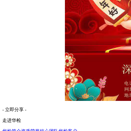
- 立即分享 -
走进华检