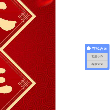
在线咨询
客服小乔
客服莹莹