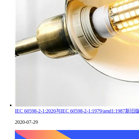
IEC 60598-2-1:2020与IEC 60598-2-1:1979/amd1:1987
2020-07-29