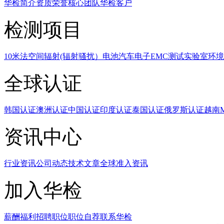
华检简介
资质荣誉
核心团队
华检客户
检测项目
10米法空间辐射(辐射骚扰）
电池
汽车电子EMC测试实验室
环境
全球认证
韩国认证
澳洲认证
中国认证
印度认证
泰国认证
俄罗斯认证
越南
资讯中心
行业资讯
公司动态
技术文章
全球准入资讯
加入华检
薪酬福利
招聘职位
职位自荐
联系华检